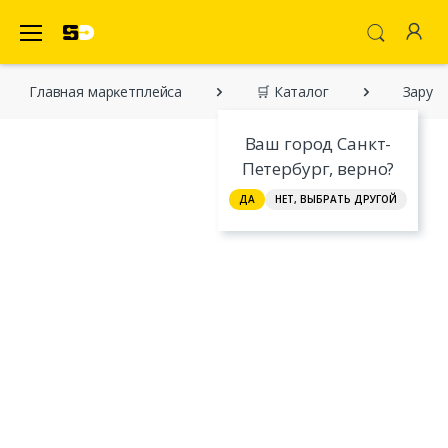
SecretDiscounter Маркетплейс
Главная марĸетплейса
🛒 Каталог
Заруб
Ваш город Санкт-
Петербург, верно?
ДА
НЕТ, ВЫБРАТЬ ДРУГОЙ