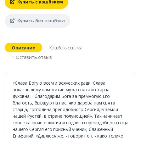
Купить с кэшбэком
Купить без кэшбэка
Описание
Кэшбэк-ссылка
+ Оставить отзыв
«Слава Богу о всем и всяческих ради! Слава
показавшему нам житие мужа свята и старца
духовна, - благодарим Бога за премногую Его
благость, бывшую на нас, яко дарова нам свята
старца, господина преподобного Сергия, в земли
нашей Рустей, в стране полунощней». Так начинает
свое сказание о житии и подвигах преподобного отца
нашего Сергия его присный ученик, блаженный
Епифаний. «Дивлюся же, - говорит он, - како толико