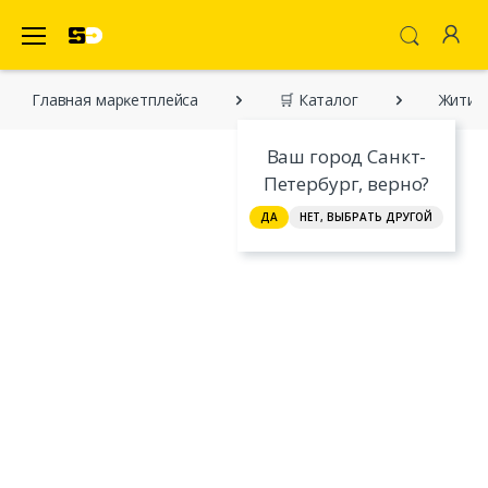
SecretDiscounter Маркетплейс
Главная марĸетплейса
🛒 Каталог
Житие 
Ваш город Санкт-
Петербург, верно?
ДА
НЕТ, ВЫБРАТЬ ДРУГОЙ