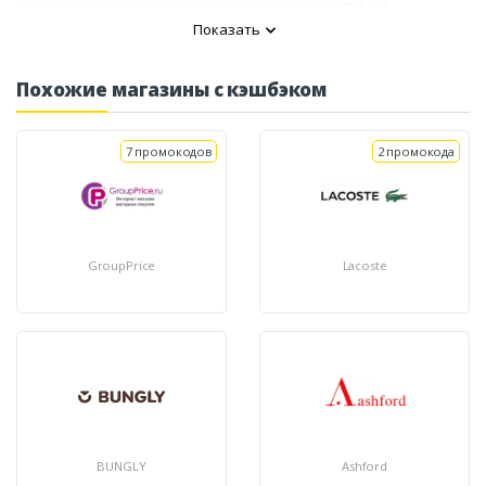
будешь в курсе о распродажах и ставке кэшбэка в Befree!
Показать
Похожие магазины с кэшбэком
7 промокодов
2 промокода
GroupPrice
Lacoste
BUNGLY
Ashford