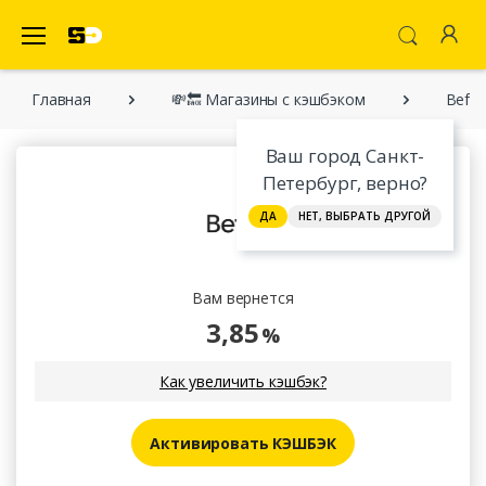
SecretDiscounter Кэшбэк-cервис
Главная
💸🔙 Магазины с кэшбэком
Befre
Ваш город Санкт-
Петербург, верно?
ДА
НЕТ, ВЫБРАТЬ ДРУГОЙ
Вам вернется
3,85
%
Как увеличить кэшбэк?
Активировать КЭШБЭК