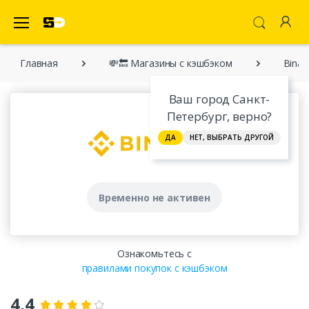
SecretDiscounter Кэшбэк-cервис
Главная
💸🔙 Магазины с кэшбэком
Binan
Ваш город Санкт-
Петербург, верно?
ДА
НЕТ, ВЫБРАТЬ ДРУГОЙ
Временно не активен
Ознакомьтесь с
правилами покупок с кэшбэком
4,4