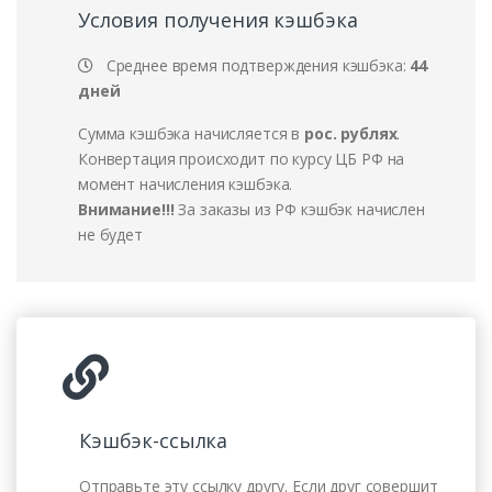
Условия получения кэшбэка
Grenada Curacao Paraguay Antigua &
Barbuda Honduras Jersey Republic of
Среднее время подтверждения кэшбэка:
44
Kosovo Bosnia & Herzegovina Monaco
дней
126,69
регистрацию - Gabon, Tanzania,
Сумма кэшбэка начисляется в
рос. рублях
.
руб.
Burkina, Benin, Sao Tome & Principe,
Конвертация происходит по курсу ЦБ РФ на
Uganda, Equatorial Guinea, Gambia,
момент начисления кэшбэка.
Somalia, Mauritania, Senegal, Guinea;
Внимание!!!
За заказы из РФ кэшбэк начислен
Angola, Mauritius, Eritrea, Cayman
не будет
Islands, Trinidad & Tobago, Guatemala,
Aruba, Turks & Caicos Islands, Sint
Maarten
0,00 руб.
регистрацию - Saint-Pierre and
Miquelon, Faroe Islands
0,00 руб.
регистрацию - Account Creation
Кэшбэк-ссылка
0,00 руб.
регистрацию - First Deposit
0,00 руб.
регистрацию - First Trade
Отправьте эту ссылку другу. Если друг совершит