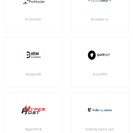
ProHoster
Bosslike.ru
Edrawsoft
PureVPN
HyperHost
hidemy.name vpn