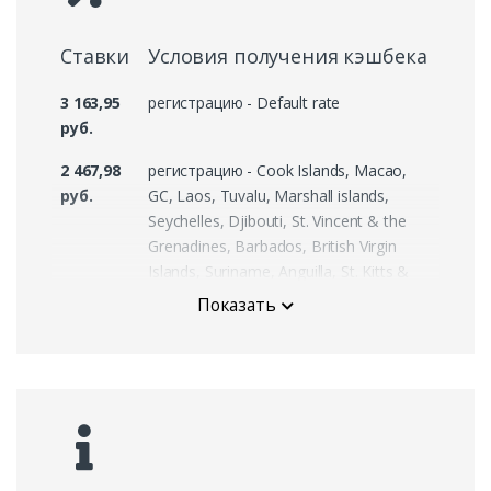
Ставки
Условия получения кэшбека
3 163,95
регистрацию - Default rate
руб.
2 467,98
регистрацию - Cook Islands, Macao,
руб.
GC, Laos, Tuvalu, Marshall islands,
Seychelles, Djibouti, St. Vincent & the
Grenadines, Barbados, British Virgin
Islands, Suriname, Anguilla, St. Kitts &
Nevis, Belize, The Bahamas, South
Показать
Georgia and the South Sandwich Islands
1 360,68
регистрацию - Jamaica, Dominica,
руб.
Tajikistan, Turkmenistan, Isle of Man,
Iceland, Malta, Yemen, Afghanistan
695,97
регистрацию - Central African Republic
руб.
Ethiopia The Comoros Haiti Nicaragua