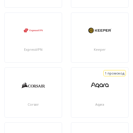
ExpressVPN
Keeper
1 промокод
Corsair
Aqara