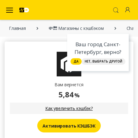
SecretDiscounter Кэшбэк-cервис
Главная
💸🔙 Магазины с кэшбэком
Chad
Ваш город Санкт-
Петербург, верно?
ДА
НЕТ, ВЫБРАТЬ ДРУГОЙ
Вам вернется
5,84
%
Как увеличить кэшбэк?
Активировать КЭШБЭК