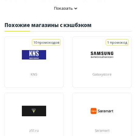
будешь в курсе о распродажах и ставке кэшбэка в Chad!
Показать
Похожие магазины с кэшбэком
10 промокодов
1 промокод
KNS
Galaxystore
z51.ru
Saramart