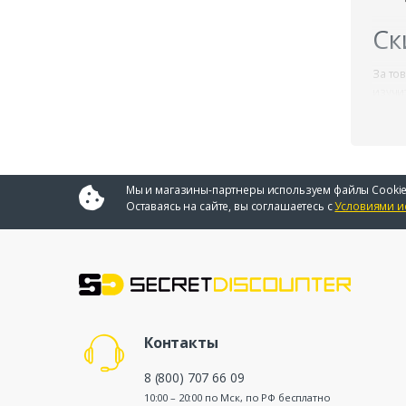
Ск
За то
изучи
купон
работ
испол
счет.
Мы и магазины-партнеры используем файлы Cookie
Ус
Оставаясь на сайте, вы соглашаетесь с
Условиями и
Все с
банко
госуд
Эк
Контакты
Кэшбэ
на сч
8 (800) 707 66 09
10:00 – 20:00 по Мск, по РФ бесплатно