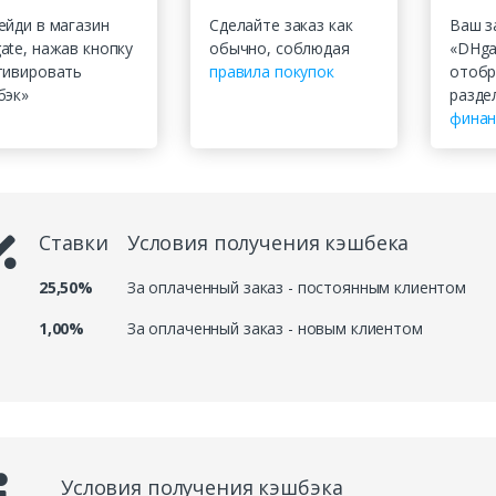
ейди в магазин
Сделайте заказ как
Ваш з
ate, нажав кнопку
обычно, соблюдая
«DHga
тивировать
правила покупок
отобр
бэк»
разде
фина
Ставки
Условия получения кэшбека
25,50%
За оплаченный заказ - постоянным клиентом
1,00%
За оплаченный заказ - новым клиентом
Условия получения кэшбэка