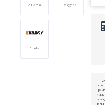
AliExpress
Banggood
Sunsky
Интер
катал
Прямо
магаз
заказ
части 