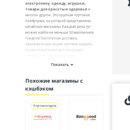
электронику, одежду, игрушки,
товары для красоты и здоровья
и
многое другое. Это крупная торговая
платформа, на которой представлены
китайские магазины. Каждый день тут
можно найти не меньше 30 миллионов
товаров! Бесплатная доставка,
еженедельные акции, система защиты
покупателей помогают площадке
оставаться в числе наиболее
посещаемых. Теперь покупки на DHgate
Показать
станут еще выгоднее, ведь кешбэк сервис
SecretDiscounter.ru вернет вам часть
потраченных на них денег.
Похожие магазины с
кэшбэком
9 промокодов