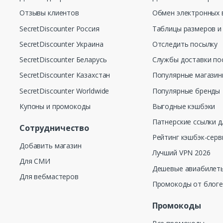
ых Вам покупок!
Отзывы клиентов
Обмен электронных 
t Discounter – больше, чем просто дискаунтер!
SecretDiscounter Россия
Таблицы размеров и
SecretDiscounter Украина
Отследить посылку
SecretDiscounter Беларусь
Службы доставки по
SecretDiscounter Казахстан
Популярные магази
SecretDiscounter Worldwide
Популярные бренды
Купоны и промокоды
Выгодные кэшбэки
Патнерские ссылки д
Сотрудничество
Рейтинг кэшбэк-серв
Добавить магазин
Лучший VPN 2026
Для СМИ
Дешевые авиабилеты
Для вебмастеров
Промокоды от блог
Промокоды