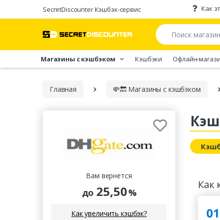
Как э
SecretDiscounter Кэшбэк-cервис
Магазины с кэшбэком
Кэшбэки
Офлайн-магаз
Главная
💸🔙 Магазины с кэшбэком
Кэш
Кэшб
Вам вернется
Как 
25,50
до
%
01
Как увеличить кэшбэк?