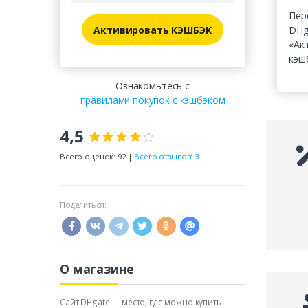
Пер
Активировать КЭШБЭК
DHg
«Ак
кэш
Ознакомьтесь с
правилами покупок с кэшбэком
4,5
Всего оценок: 92 |
Всего отзывов: 3
Поделиться:
О магазине
Сайт DHgate — место, где можно купить