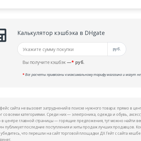
Калькулятор кэшбэка в DHgate
руб.
Вы получите кэшбэк
—
*
руб.
*
Все расчеты привязаны к максимальному тарифу магазина и могут н
фейс сайта не вызовет затруднений в поиске нужного товара: прямо в цен
ог со всеми категориями. Среди них — электроника, одежда и обувь, аксесс
 в центре главной страницы — горящие предложения, тут можно найти в
ин публикует последние поступления и хиты продаж лучших продавцов. Когд
, убедитесь, что перешли на сайт торговой площадки ДХ Гейт с сайта кешбек
денег.