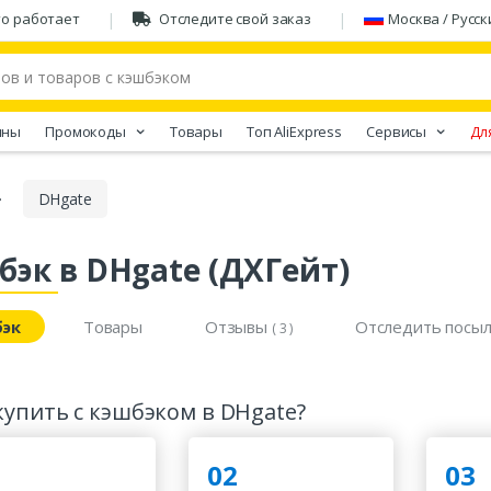
то работает
Отследите свой заказ
Москва / Русск
ины
Промокоды
Товары
Tоп AliExpress
Сервисы
Дл
DHgate
бэк в DHgate (ДХГейт)
эк
Товары
Отзывы
Отследить посыл
( 3 )
купить с кэшбэком в DHgate?
02
03