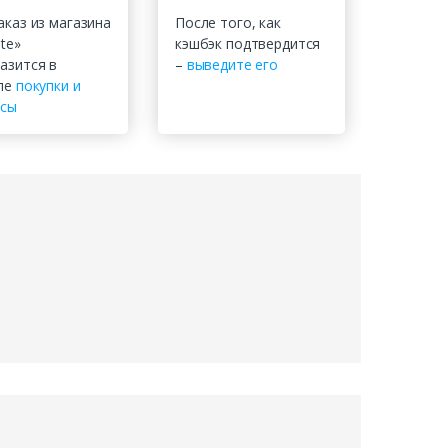
аказ из магазина
После того, как
te»
кэшбэк подтвердится
азится в
–
выведите его
ле
покупки и
нсы