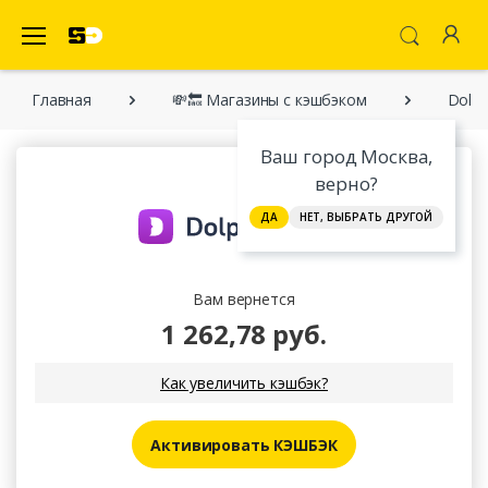
SecretDiscounter Кэшбэк-cервис
Главная
💸🔙 Магазины с кэшбэком
Dolph
Ваш город Москва,
верно?
ДА
НЕТ, ВЫБРАТЬ ДРУГОЙ
Вам вернется
1 262,78 руб.
Как увеличить кэшбэк?
Активировать КЭШБЭК