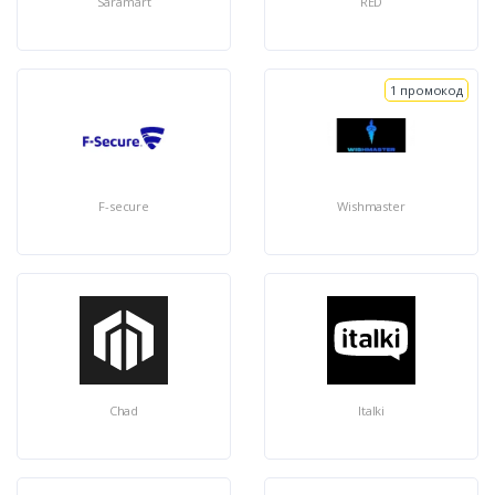
Saramart
RED
1 промокод
F-secure
Wishmaster
Chad
Italki