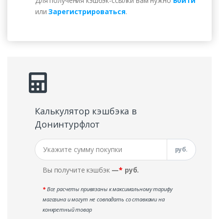
Для получения кэшбэк-ссылки вам нужно
Войти
или
Зарегистрироваться
.
Калькулятор кэшбэка в
Донинтурфлот
руб.
Вы получите кэшбэк
—
*
руб.
*
Все расчеты привязаны к максимальному тарифу
магазина и могут не совпадать со ставками на
конкретный товар