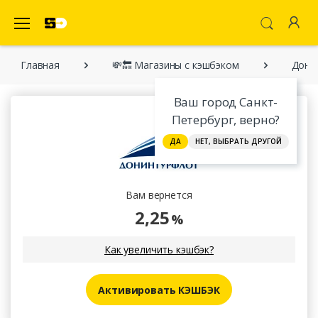
SecretDiscounter Кэшбэк-cервис
Главная
💸🔙 Магазины с кэшбэком
Дони
Ваш город Санкт-
Петербург, верно?
ДА
НЕТ, ВЫБРАТЬ ДРУГОЙ
Вам вернется
2,25
%
Как увеличить кэшбэк?
Активировать КЭШБЭК