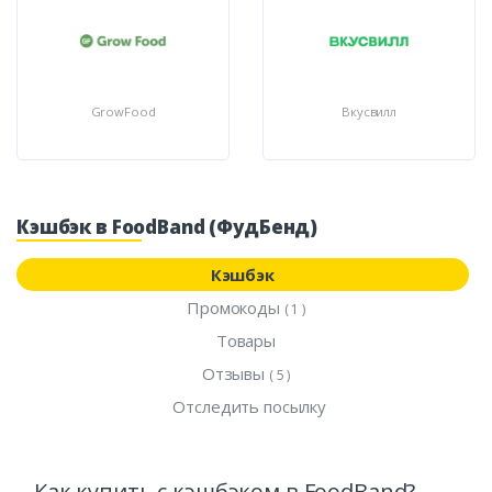
GrowFood
Вкусвилл
Кэшбэк в FoodBand (ФудБенд)
Кэшбэк
Промокоды
( 1 )
Товары
Отзывы
( 5 )
Отследить посылку
Как купить с кэшбэком в FoodBand?