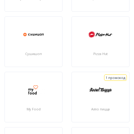
Сушишоп
Pizza Hut
1 промокод
My Food
Алло пицца