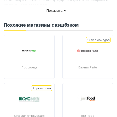
ставке кэшбэка в FoodBand!
Показать
Похожие магазины с кэшбэком
10 промокодов
Простоеда
Важная Рыба
2 промокода
ВкусМил от ВкусВилл
Just Food