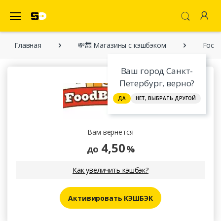
SecretDiscounter Кэшбэк-cервис
Главная
💸🔙 Магазины с кэшбэком
Food
Ваш город Санкт-
Петербург, верно?
ДА
НЕТ, ВЫБРАТЬ ДРУГОЙ
Вам вернется
4,50
до
%
Как увеличить кэшбэк?
Активировать КЭШБЭК