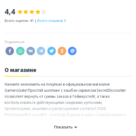
4,4
Всего оценок: 41 |
Всего отзывов: 5
Поделиться:
О магазине
Начните экономить на покупках в официальном магазине
GamersGate! Простой шоппинг с кэшбэк-сервисом SecretDiscounter
позволяет вернуть от суммы заказа в Геймерсгейт, а также
воспользоваться действующими скидками, купонами,
промокодами, акциями и распродажами на Август 2026.
Регистрируйся на сайте – и всегда будешь в курсе о распродажах и
ставке кэшбэка в GamersGate!
Показать