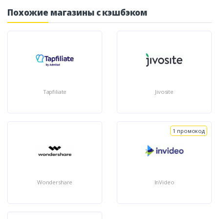
Похожие магазины с кэшбэком
Tapfiliate
Jivosite
1 промокод
Wondershare
InVideo