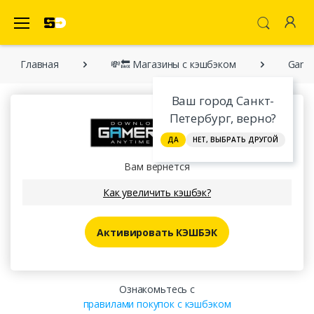
SecretDiscounter Кэшбэк-cервис
Главная
💸🔙 Магазины с кэшбэком
Game
Ваш город Санкт-
Петербург, верно?
ДА
НЕТ, ВЫБРАТЬ ДРУГОЙ
Вам вернется
Как увеличить кэшбэк?
Активировать КЭШБЭК
Ознакомьтесь с
правилами покупок с кэшбэком