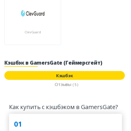
ClevGuard
Кэшбэк в GamersGate (Геймерсгейт)
Кэшбэк
Отзывы
( 5 )
Как купить с кэшбэком в GamersGate?
01