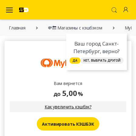
SecretDiscounter Кэшбэк-cервис
Главная
💸🔙 Магазины с кэшбэком
MyHer
Ваш город Санкт-
Петербург, верно?
ДА
НЕТ, ВЫБРАТЬ ДРУГОЙ
Вам вернется
5,00
до
%
Как увеличить кэшбэк?
Активировать КЭШБЭК