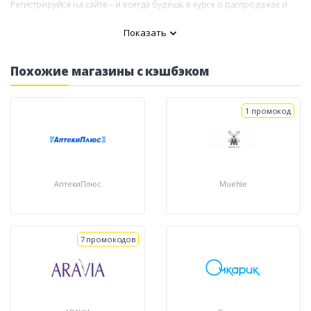
Регистрируйся на сайте – и всегда будешь в курсе о распродажах и
ставке кэшбэка в MyHeritage!
Показать
Похожие магазины с кэшбэком
1 промокод
АптекиПлюс
Muehle
7 промокодов