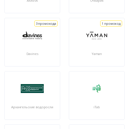
ARAVIA
Очкарик
3 промокода
1 промокод
Davines
Yaman
Архангельские водоросли
iTab