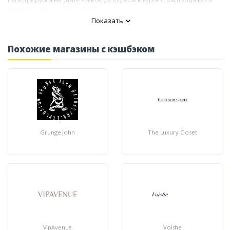
ставке кэшбэка в STREET BEAT!
Показать
Похожие магазины с кэшбэком
Grunge John
The Luxury Closet
VipAvenue
Voishe