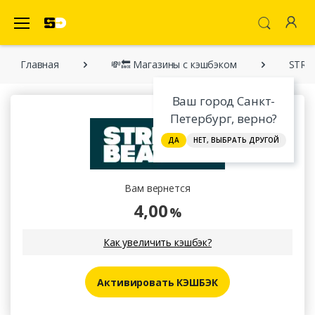
SecretDiscounter Кэшбэк-cервис
Главная
💸🔙 Магазины с кэшбэком
STRE
Ваш город Санкт-
Петербург, верно?
ДА
НЕТ, ВЫБРАТЬ ДРУГОЙ
Вам вернется
4,00
%
Как увеличить кэшбэк?
Активировать КЭШБЭК