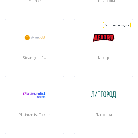
Premier
Точка Любви
5 промокодов
Steamgold RU
Nextrp
Platinumlist Tickets
Литгород