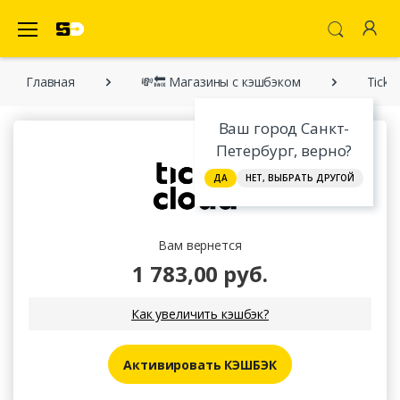
SecretDiscounter Кэшбэк-cервис
Главная
💸🔙 Магазины с кэшбэком
Ticke
Ваш город Санкт-
Петербург, верно?
ДА
НЕТ, ВЫБРАТЬ ДРУГОЙ
Вам вернется
1 783,00 руб.
Как увеличить кэшбэк?
Активировать КЭШБЭК