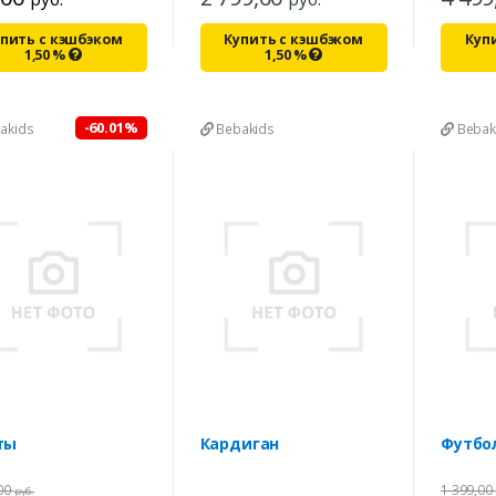
пить с кэшбэком
Купить с кэшбэком
Куп
1,50
%
1,50
%
-60.01%
akids
Bebakids
Bebak
ты
Кардиган
Футбо
,00
1 399,00
руб.