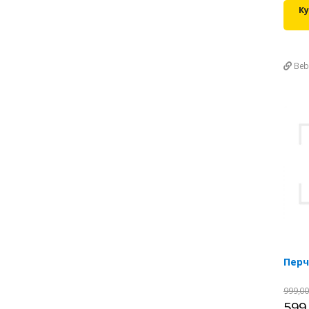
Ку
Beb
Перч
999,0
599