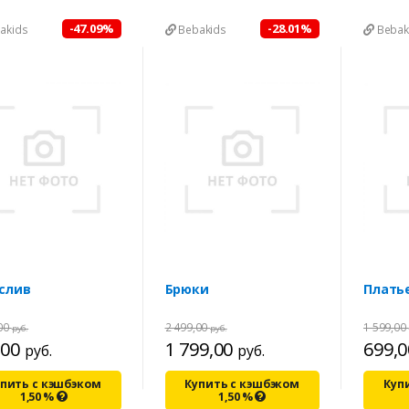
-47.09%
-28.01%
akids
Bebakids
Bebak
слив
Брюки
Плать
,00
2 499,00
1 599,00
руб.
руб.
,00
1 799,00
699,
руб.
руб.
пить с кэшбэком
Купить с кэшбэком
Куп
1,50
%
1,50
%