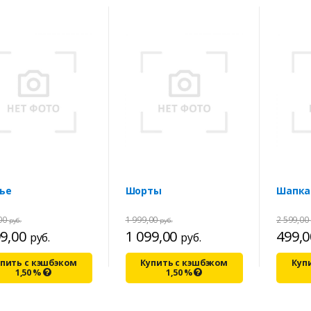
ье
Шорты
Шапка
,00
1 999,00
2 599,00
руб.
руб.
99,00
1 099,00
499,
руб.
руб.
пить с кэшбэком
Купить с кэшбэком
Куп
1,50
%
1,50
%