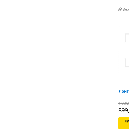
Beb
Лонг
1 699
899
Ку