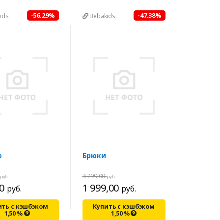
-56.29%
-47.38%
ids
Bebakids
е
Брюки
3 799,00
руб.
руб.
00
1 999,00
руб.
руб.
ить с кэшбэком
Купить с кэшбэком
1,50
%
1,50
%