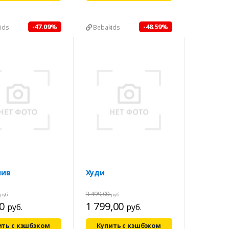
-47.09%
-48.59%
ids
Bebakids
лив
Худи
3 499,00
руб.
руб.
00
1 799,00
руб.
руб.
ить с кэшбэком
Купить с кэшбэком