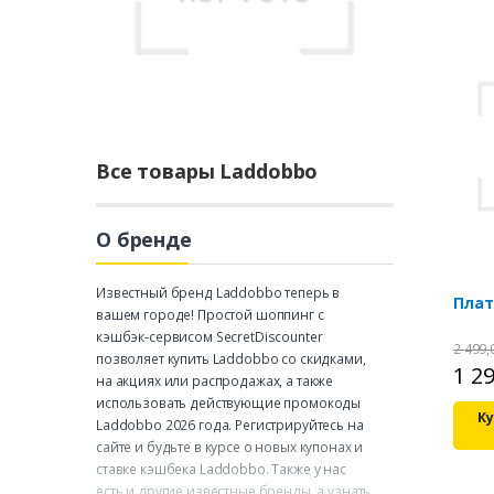
Все товары Laddobbo
О бренде
Известный бренд Laddobbo теперь в
Плат
вашем городе! Простой шоппинг с
кэшбэк-сервисом SecretDiscounter
2 499
позволяет купить Laddobbo со скидками,
1 2
на акциях или распродажах, а также
использовать действующие промокоды
Ку
Laddobbo 2026 года. Регистрируйтесь на
сайте и будьте в курсе о новых купонах и
ставке кэшбека Laddobbo. Также у нас
есть и другие известные бренды, а узнать,