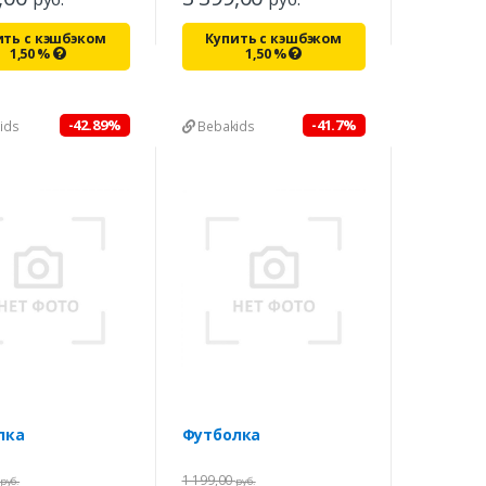
ить с кэшбэком
Купить с кэшбэком
1,50
%
1,50
%
-42.89%
-41.7%
ids
Bebakids
лка
Футболка
1 199,00
руб.
руб.