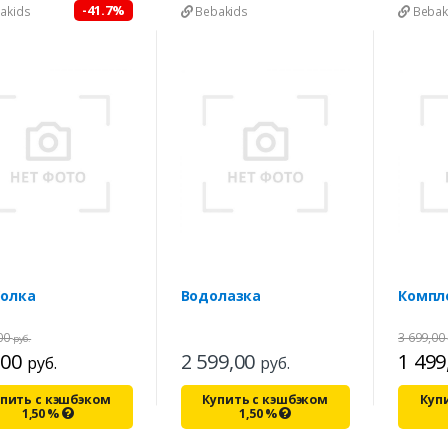
-41.7%
akids
Bebakids
Bebak
олка
Водолазка
Компл
,00
3 699,00
руб.
,00
2 599,00
1 499
руб.
руб.
пить с кэшбэком
Купить с кэшбэком
Куп
1,50
%
1,50
%