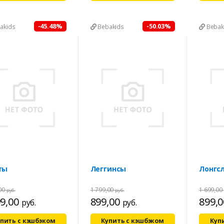
-45.48%
-50.03%
akids
Bebakids
Bebak
ты
Леггинсы
Лонгс
,00
1 799,00
1 699,00
руб.
руб.
99,00
899,00
899,
руб.
руб.
пить с кэшбэком
Купить с кэшбэком
Куп