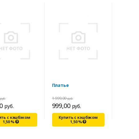
Платье
1 999,00
руб.
руб.
00
999,00
руб.
руб.
ить с кэшбэком
Купить с кэшбэком
1,50
%
1,50
%