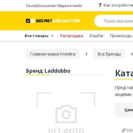
Как это работа
SecretDiscounter Маркетплейс
Все товары
Распродажа
Кэшбэк
Промокоды
Главная марĸетплейса
Все бренды
Бренд Laddobbo
Кат
Представ
акциями 
Цен
Beb