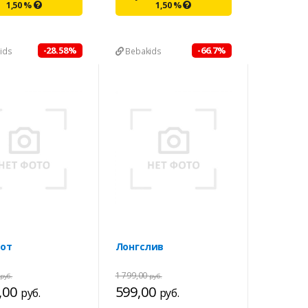
1,50
%
1,50
%
-28.58%
-66.7%
ids
Bebakids
от
Лонгслив
1 799,00
руб.
руб.
,00
599,00
руб.
руб.