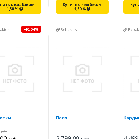
пить с кэшбэком
Купить с кэшбэком
Куп
1,50
%
1,50
%
-40.04%
akids
Bebakids
Bebak
атки
Поло
Карди
0
руб.
,00
2 799,00
4 499
руб.
руб.