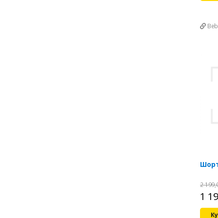
Beb
Шор
2 199
1 1
Ку