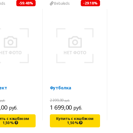
-59.48%
-29.18%
ids
Bebakids
ект
Футболка
2 399,00
руб.
руб.
,00
1 699,00
руб.
руб.
ить с кэшбэком
Купить с кэшбэком
1,50
%
1,50
%