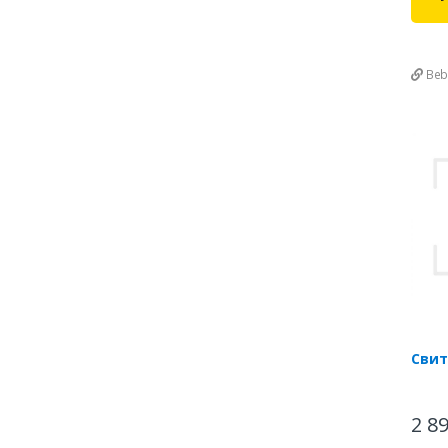
Beb
Сви
2 8