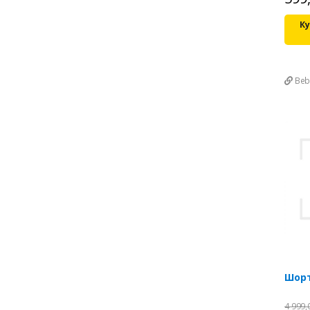
Ку
Beb
Шор
4 999