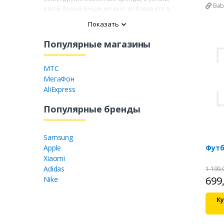
Beb
какой бренд лучше, можно, добавив его в
сравнение с другими популярными
Показать
торговыми марками 2026 года.
Популярные магазины
МТС
МегаФон
AliExpress
Популярные бренды
Samsung
Футб
Apple
Xiaomi
Adidas
1 199
699
Nike
Ку