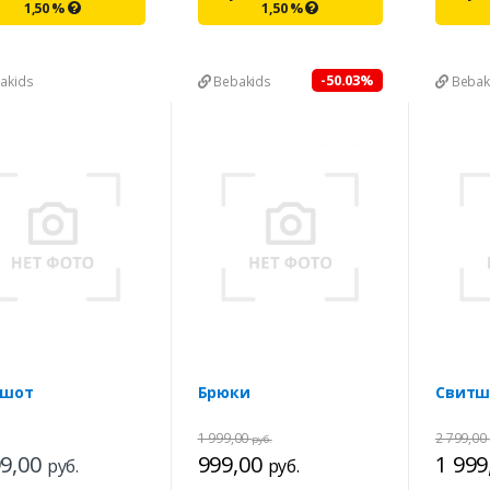
1,50
%
1,50
%
-50.03%
akids
Bebakids
Bebak
тшот
Брюки
Свитш
1 999,00
2 799,00
руб.
99,00
999,00
1 999
руб.
руб.