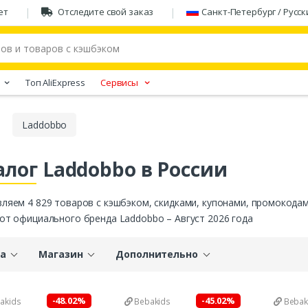
ет
Отследите свой заказ
Санкт-Петербург / Русск
Tоп AliExpress
Сервисы
Laddobbo
алог Laddobbo в России
ляем 4 829 товаров с кэшбэком, скидками, купонами, промокодам
от официального бренда Laddobbo – Август 2026 года
а
Магазин
Дополнительно
-48.02%
-45.02%
akids
Bebakids
Bebak