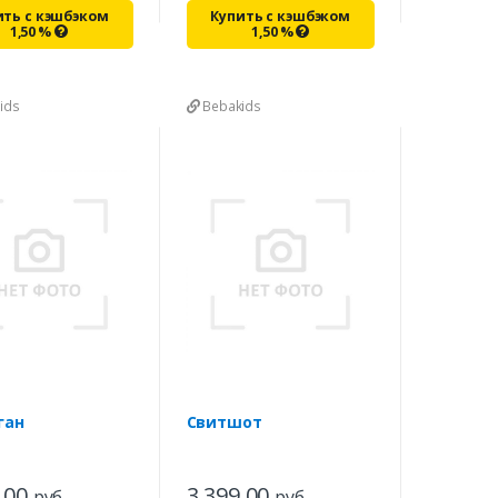
ить с кэшбэком
Купить с кэшбэком
1,50
%
1,50
%
ids
Bebakids
ган
Свитшот
,00
3 399,00
руб.
руб.