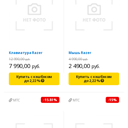
Клавиатура Razer
Мышь Razer
12 990,00
4 990,00
руб.
руб.
7 990,00
2 490,00
руб.
руб.
Купить с кэшбэком
Купить с кэшбэком
до
2,22
%
до
2,22
%
-15.81%
-15%
МТС
МТС