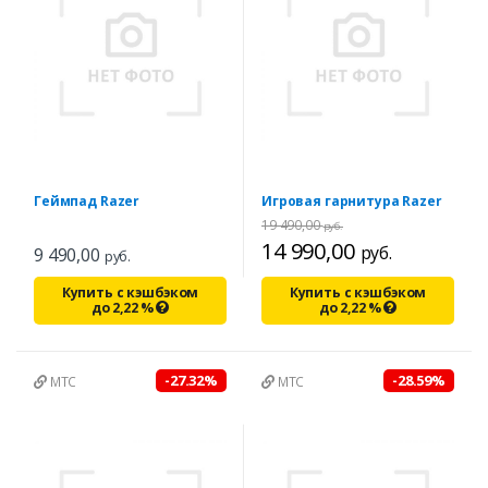
Геймпад Razer
Игровая гарнитура Razer
19 490,00
руб.
14 990,00
руб.
9 490,00
руб.
Купить с кэшбэком
Купить с кэшбэком
до
2,22
%
до
2,22
%
-27.32%
-28.59%
МТС
МТС