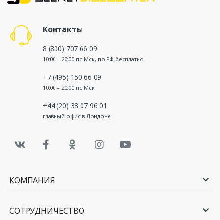
Условия оплаты и доставки уточняйте в самом
магазине, на сайт которого переходите с
SecretDiscounter
Контакты
8 (800) 707 66 09
10:00 – 20:00 по Мск, по РФ бесплатно
+7 (495) 150 66 09
10:00 – 20:00 по Мск
+44 (20) 38 07 96 01
главный офис в Лондоне
КОМПАНИЯ
СОТРУДНИЧЕСТВО