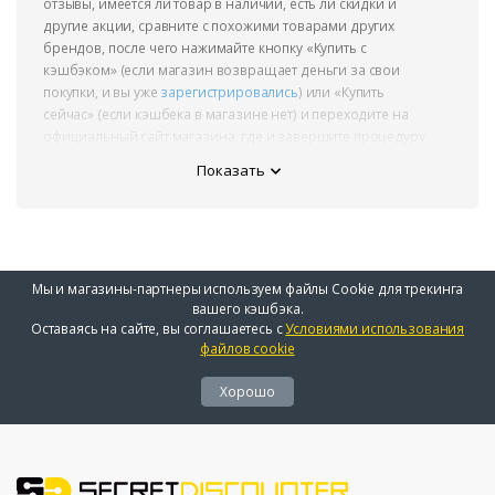
отзывы, имеется ли товар в наличии, есть ли скидки и
другие акции, сравните с похожими товарами других
брендов, после чего нажимайте кнопку «Купить с
кэшбэком» (если магазин возвращает деньги за свои
покупки, и вы уже
зарегистрировались
) или «Купить
сейчас» (если кэшбека в магазине нет) и переходите на
официальный сайт магазина, где и завершите процедуру
оформления заказа.
Показать
Не готовы к покупке прямо сейчас? Отложите
понравившийся товар в «Избранное», чтобы купить его
позднее или когда получите от нас уведомление о
снижении цены.
Мы и магазины-партнеры используем файлы Cookie для трекинга
Обратите внимание!
вашего кэшбэка.
Оставаясь на сайте, вы соглашаетесь с
Условиями использования
файлов cookie
Мы не продаем и не доставляем товар: все заказы
выполняются официальными интернет-
Хорошо
магазинами, на которые вы всего лишь переходите
с нашего сайта
Цены, информация о наличии товара и скидках
предоставлены магазинами-партнерами и носят
справочный характер