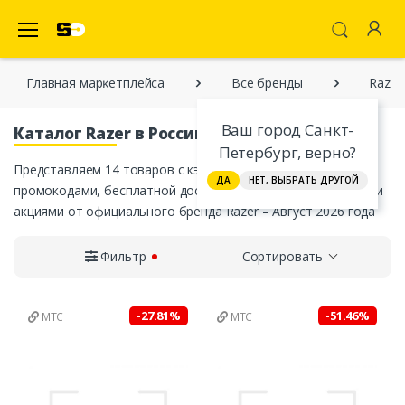
SecretDiscounter Маркетплейс
Главная марĸетплейса
Все бренды
Razer
Ваш город Санкт-
Каталог Razer в России
Петербург, верно?
Представляем 14 товаров с кэшбэком, скидками, купонами,
ДА
НЕТ, ВЫБРАТЬ ДРУГОЙ
промокодами, бесплатной доставкой в ваш город и другими
акциями от официального бренда Razer – Август 2026 года
Фильтр
Сортировать
-27.81%
-51.46%
МТС
МТС