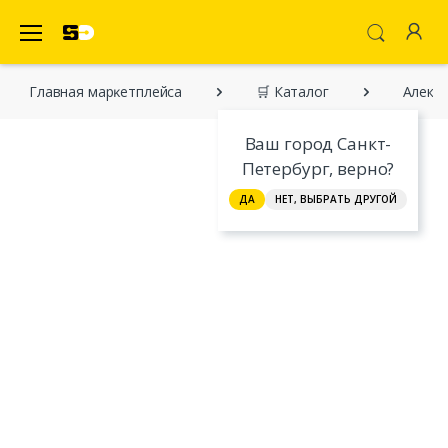
SecretDiscounter Маркетплейс
Главная марĸетплейса
🛒 Каталог
Алекс
Ваш город Санкт-
Петербург, верно?
ДА
НЕТ, ВЫБРАТЬ ДРУГОЙ