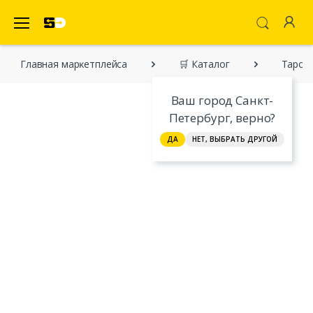
SecretDiscounter Маркетплейс
Главная марĸетплейса
🛒 Каталог
Таро Д
Ваш город Санкт-
Петербург, верно?
ДА
НЕТ, ВЫБРАТЬ ДРУГОЙ