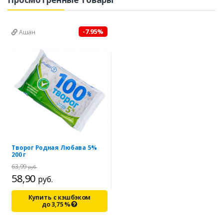
-7.95%
Ашан
Творог Родная Любава 5%
200 г
63,99
руб.
58,90
руб.
Купить с кэшбэком
до
3,75
%