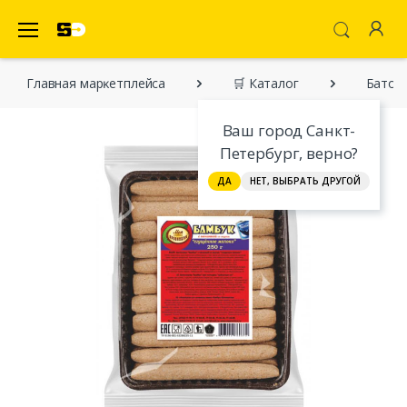
SecretDiscounter Маркетплейс
Главная марĸетплейса
🛒 Каталог
Батонч
Ваш город Санкт-
Петербург, верно?
ДА
НЕТ, ВЫБРАТЬ ДРУГОЙ