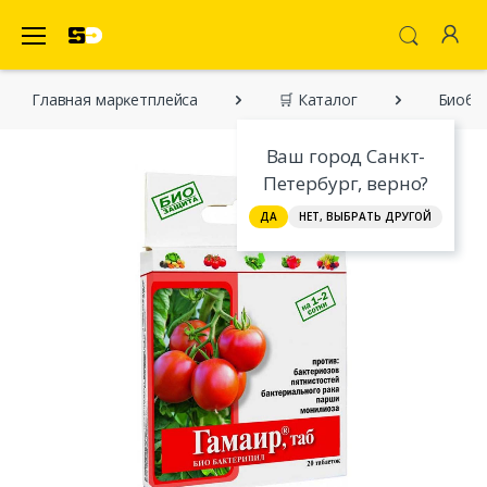
SecretDiscounter Маркетплейс
Главная марĸетплейса
🛒 Каталог
Биобак
Ваш город Санкт-
Петербург, верно?
ДА
НЕТ, ВЫБРАТЬ ДРУГОЙ