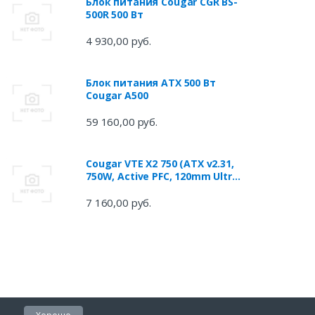
Блок питания Cougar CGR BS-
500R 500 Вт
4 930,00 руб.
Блок питания ATX 500 Вт
Cougar A500
59 160,00 руб.
Cougar VTE X2 750 (ATX v2.31,
750W, Active PFC, 120mm Ultra-
Silent Fan, Power cord, DC-DC,
80 Plus Bronze, Japanese
7 160,00 руб.
standby capacitors) [VTE X2
750] B