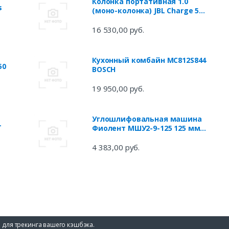
Колонка портативная 1.0
s
(моно-колонка) JBL Charge 5
Серый
16 530,00 руб.
Кухонный комбайн MC812S844
50
BOSCH
19 950,00 руб.
Углошлифовальная машина
-
Фиолент МШУ2-9-125 125 мм
920 Вт
4 383,00 руб.
 для трекинга вашего кэшбэка.