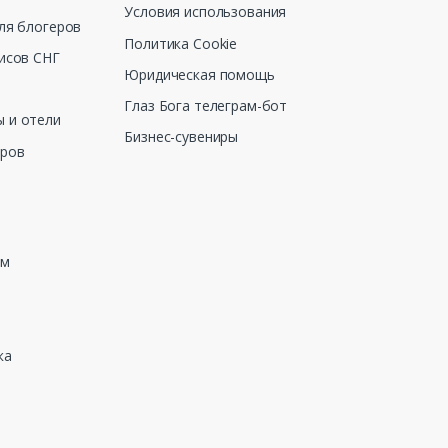
Условия использования
ля блогеров
Политика Cookie
исов СНГ
Юридическая помощь
Глаз Бога телеграм-бот
 и отели
Бизнес-сувениры
еров
зм
ка