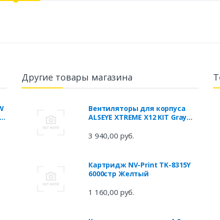
Другие товары магазина
Т
0W
Вентиляторы для корпуса
ALSEYE XTREME X12 KIT Gray
120mm 3pcs + controller X12-
SET-GY
3 940,00 руб.
Картридж NV-Print TK-8315Y
6000стр Желтый
1 160,00 руб.