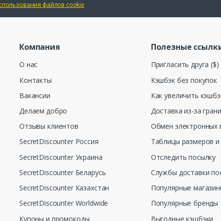
спользования файлов cookie
Компания
Полезные ссылк
О нас
Пригласить друга ($)
Контакты
Кэшбэк без покупок
Вакансии
Как увеличить кэшбэ
Делаем добро
Доставка из-за гран
Отзывы клиентов
Обмен электронных 
SecretDiscounter Россия
Таблицы размеров и
SecretDiscounter Украина
Отследить посылку
SecretDiscounter Беларусь
Службы доставки по
SecretDiscounter Казахстан
Популярные магази
SecretDiscounter Worldwide
Популярные бренды
Купоны и промокоды
Выгодные кэшбэки