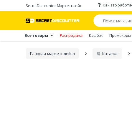
Как это работа
SecretDiscounter Маркетплейс
Все товары
Распродажа
Кэшбэк
Промокоды
Главная марĸетплейса
🛒 Каталог