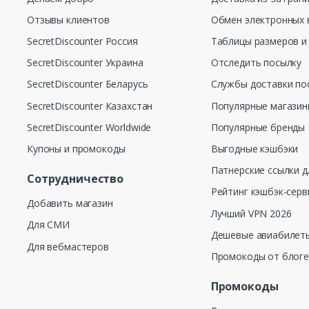
Отзывы клиентов
Обмен электронных 
SecretDiscounter Россия
Таблицы размеров и
SecretDiscounter Украина
Отследить посылку
SecretDiscounter Беларусь
Службы доставки по
SecretDiscounter Казахстан
Популярные магази
SecretDiscounter Worldwide
Популярные бренды
Купоны и промокоды
Выгодные кэшбэки
Патнерские ссылки д
Сотрудничество
Рейтинг кэшбэк-серв
Добавить магазин
Лучший VPN 2026
Для СМИ
Дешевые авиабилеты
Для вебмастеров
Промокоды от блог
Промокоды