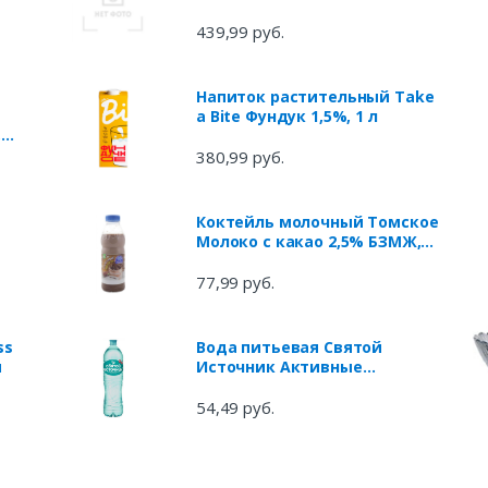
охлажденный, вес
439,99 руб.
Напиток растительный Take
a Bite Фундук 1,5%, 1 л
,
380,99 руб.
Коктейль молочный Томское
Молоко с какао 2,5% БЗМЖ,
500 г
77,99 руб.
ss
Вода питьевая Святой
м
Источник Активные
минералы газированная, 1,5
л
54,49 руб.