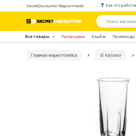
Как это работа
SecretDiscounter Маркетплейс
Все товары
Распродажа
Кэшбэк
Промокоды
Главная марĸетплейса
🛒 Каталог