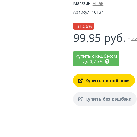
Магазин:
Ашан
Артикул: 10134
-31.06%
99,95
руб.
144
Купить с кэшбэком
до
3,75
%
Купить с кэшбэком
Купить без кэшбэка