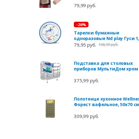
79,99 руб.
-26%
Тарелки бумажные
одноразовые Nd play Гуси 1
230 мм х 6 шт
79,95 руб.
108,99 руб.
Подставка для столовых
приборов МультиДом хром
375,99 руб.
Полотенце кухонное Wellne
Форест вафельное, 50х70 с
309,99 руб.