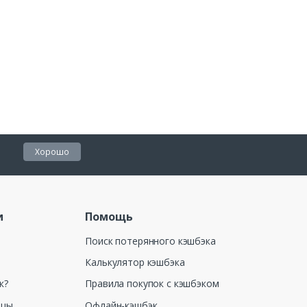
Хорошо
и
Помощь
Поиск потерянного кэшбэка
Калькулятор кэшбэка
к?
Правила покупок с кэшбэком
ицы
Офлайн-кэшбэк