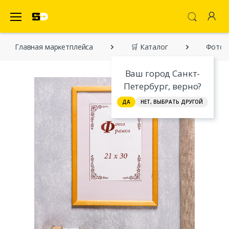
SecretDiscounter Маркетплейс
Главная марĸетплейса
🛒 Каталог
Фотора
Ваш город Санкт-
Петербург, верно?
ДА
НЕТ, ВЫБРАТЬ ДРУГОЙ