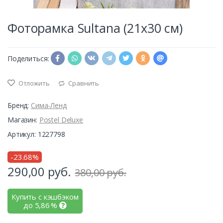
Фоторамка Sultana (21х30 см)
Поделиться:
Отложить
Сравнить
Бренд:
Сима-Ленд
Магазин:
Postel Deluxe
Артикул: 1227798
-23.68%
290,00
руб.
380,00 руб.
Купить с кэшбэком
до
5,86
%