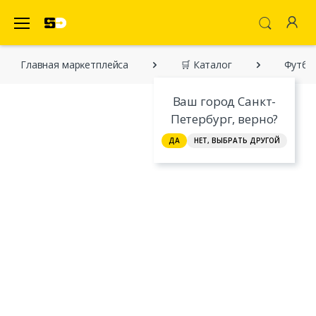
SecretDiscounter Маркетплейс
Главная марĸетплейса
🛒 Каталог
Футбо
Ваш город Санкт-
Петербург, верно?
ДА
НЕТ, ВЫБРАТЬ ДРУГОЙ