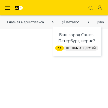
SecretDiscounter Маркетплейс
Главная марĸетплейса
🛒 Каталог
John B
Ваш город Санкт-
Петербург, верно?
ДА
НЕТ, ВЫБРАТЬ ДРУГОЙ