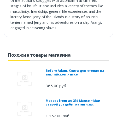
of the author's struggles with alcoholism at different
stages of his life. It also includes a variety of themes like
masculinity, friendship, general life experiences and the
literary fame. Jerry of the Islands is a story of an Irish
terrier named Jerry and his adventures on a ship Arangi,
engaged in delivering slaves.
Похожие товары магазина
Before Adam. Книга для чтения на
английском языке
365,00 руб.
Mosses from an Old Manse = Мхи
старой усадьбы: на англ.яз.
1 152,00 руб.