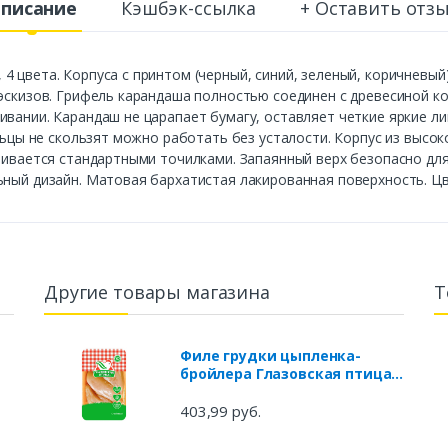
писание
Кэшбэк-ссылка
+ Оставить отз
 цвета. Корпуса с принтом (черный, синий, зеленый, коричневый)
эскизов. Грифель карандаша полностью соединен с древесиной кор
вании. Карандаш не царапает бумагу, оставляет четкие яркие ли
альцы не скользят можно работать без усталости. Корпус из высо
чивается стандартными точилками. Запаянный верх безопасно для
ьный дизайн. Матовая бархатистая лакированная поверхность. Цв
Другие товары магазина
Т
Филе грудки цыпленка-
бройлера Глазовская птица
охлажденное (0,5-0,7 кг), 1
упаковка ~ 0,6 кг
403,99 руб.