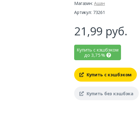
Магазин:
Ашан
Артикул: 73261
21,99
руб.
Купить с кэшбэком
до
3,75
%
Купить с кэшбэком
Купить без кэшбэка