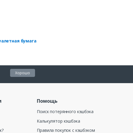
уалетная бумага
Хорошо
и
Помощь
Поиск потерянного кэшбэка
Калькулятор кэшбэка
к?
Правила покупок с кэшбэком