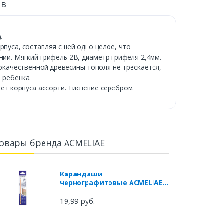
ыв
.
пуса, составляя с ней одно целое, что
нии. Мягкий грифель 2В, диаметр грифеля 2,4мм.
кокачественной древесины тополя не трескается,
 ребенка.
ет корпуса ассорти. Тиснение серебром.
овары бренда ACMELIAE
Карандаши
чернографитовые ACMELIAE
без ластика HB, 12 шт
19,99 руб.