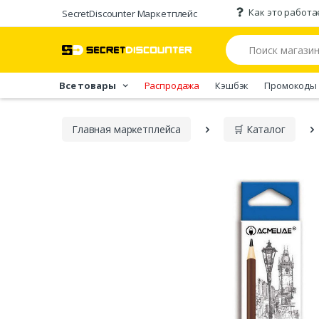
Как это работа
SecretDiscounter Маркетплейс
Все товары
Распродажа
Кэшбэк
Промокоды
Главная марĸетплейса
🛒 Каталог