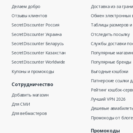
Делаем добро
Доставка из-за гран
Отзывы клиентов
Обмен электронных 
SecretDiscounter Россия
Таблицы размеров и
SecretDiscounter Украина
Отследить посылку
SecretDiscounter Беларусь
Службы доставки по
SecretDiscounter Казахстан
Популярные магази
SecretDiscounter Worldwide
Популярные бренды
Купоны и промокоды
Выгодные кэшбэки
Патнерские ссылки д
Сотрудничество
Рейтинг кэшбэк-серв
Добавить магазин
Лучший VPN 2026
Для СМИ
Дешевые авиабилеты
Для вебмастеров
Промокоды от блог
Промокоды