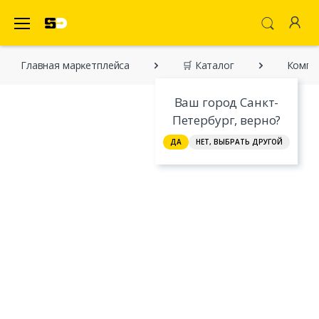
SecretDiscounter Маркетплейс
Главная марĸетплейса
🛒 Каталог
Компл
Ваш город Санкт-
Петербург, верно?
ДА
НЕТ, ВЫБРАТЬ ДРУГОЙ