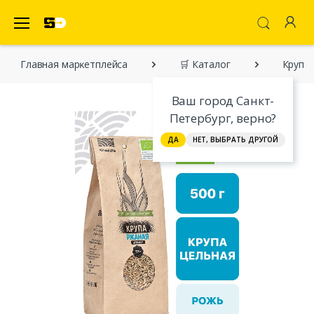
SecretDiscounter Маркетплейс
Главная марĸетплейса
🛒 Каталог
Крупа 
Ваш город Санкт-
Петербург, верно?
ДА
НЕТ, ВЫБРАТЬ ДРУГОЙ