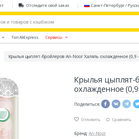
ет
Отследите свой заказ
Санкт-Петербург / Русск
Tоп AliExpress
Сервисы
Крылья цыплят-бройлеров An-Noor Халяль охлажденное (0,9 - 1,
Крылья цыплят-б
охлажденное (0,9 -
Поделиться:
Отложить
Сравнить
Бренд:
An-Noor