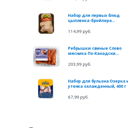
Набор для первых блюд
цыпленка-бройлера
ЭКОПТИЦА охлажденный
(0,8-1 кг), 1 упаковка 1 кг
114,99 руб.
Ребрышки свиные Слово
мясника По-Канадски
охлажденные, 500 г
203,99 руб.
Набор для бульона Озерка 
утенка охлажденный, 400 г
67,99 руб.