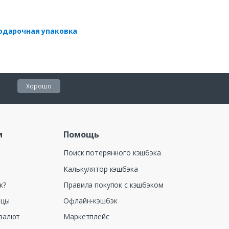
одарочная упаковка
Хорошо
и
Помощь
Поиск потерянного кэшбэка
Калькулятор кэшбэка
к?
Правила покупок с кэшбэком
ицы
Офлайн-кэшбэк
валют
Маркетплейс