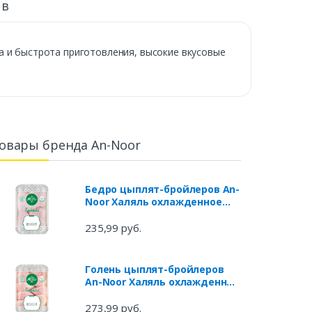
ыв
а и быстрота приготовления, высокие вкусовые
овары бренда An-Noor
Бедро цыплят-бройлеров An-
Noor Халяль охлажденное
(0,9 - 1,2 кг), 1 упаковка ~ 1 кг
235,99 руб.
Голень цыплят-бройлеров
An-Noor Халяль охлажденная
(0,9 - 1,2 кг), 1 упаковка ~ 1 кг
273,99 руб.