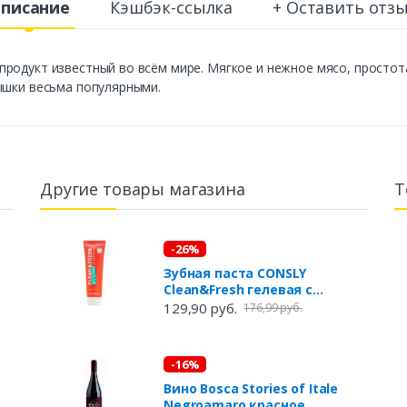
писание
Кэшбэк-ссылка
+ Оставить отз
родукт известный во всём мире. Мягкое и нежное мясо, простот
ышки весьма популярными.
Другие товары магазина
Т
-26%
Зубная паста CONSLY
Clean&Fresh гелевая с
экстрактом красного чая и
129,90 руб.
176,99 руб.
морскими минералами, 105 г
-16%
Вино Bosca Stories of Itale
Negroamaro красное