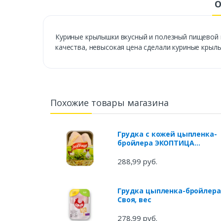
О
Куриные крылышки вкусный и полезный пищевой п
качества, невысокая цена сделали куриные крыл
Похожие товары магазина
Грудка с кожей цыпленка-
бройлера ЭКОПТИЦА
охлажденная (0,8-1 кг), 1
упаковка 1 кг
288,99 руб.
Грудка цыпленка-бройлера
Своя, вес
278,99 руб.