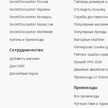
SecretDiscounter Россия
Таблицы размеров и
SecretDiscounter Украина
Отследить посылку
SecretDiscounter Беларусь
Службы доставки по
SecretDiscounter Казахстан
Популярные магази
SecretDiscounter Worldwide
Популярные бренды
Купоны и промокоды
Выгодные кэшбэки
Патнерские ссылки д
Сотрудничество
Рейтинг кэшбэк-серв
Добавить магазин
Лучший VPN 2026
Для СМИ
Дешевые авиабилеты
Для вебмастеров
Промокоды от блог
Промокоды
Все промокоды
Путешествия и тури