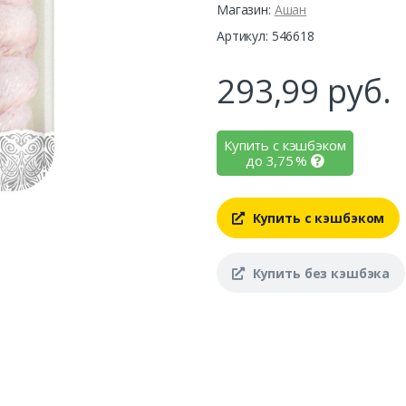
Магазин:
Ашан
Артикул: 546618
293,99
руб.
Купить с кэшбэком
до
3,75
%
Купить с кэшбэком
Купить без кэшбэка