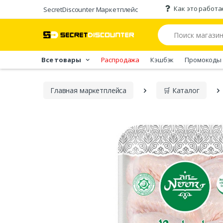
Как это работа
SecretDiscounter Маркетплейс
Все товары
Распродажа
Кэшбэк
Промокоды
Главная марĸетплейса
🛒 Каталог