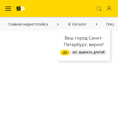
SecretDiscounter Маркетплейс
Главная марĸетплейса
🛒 Каталог
Пледы 
Ваш город Санкт-
Петербург, верно?
ДА
НЕТ, ВЫБРАТЬ ДРУГОЙ