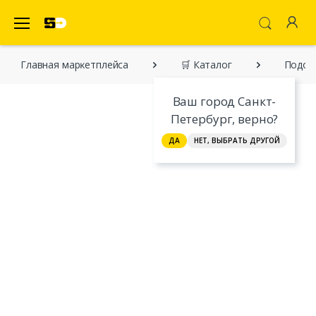
SecretDiscounter Маркетплейс
Главная марĸетплейса
🛒 Каталог
Подод
Ваш город Санкт-
Петербург, верно?
ДА
НЕТ, ВЫБРАТЬ ДРУГОЙ