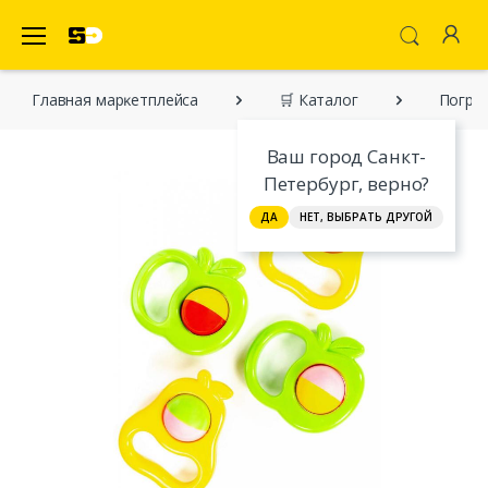
SecretDiscounter Маркетплейс
Главная марĸетплейса
🛒 Каталог
Погре
Ваш город Санкт-
Петербург, верно?
ДА
НЕТ, ВЫБРАТЬ ДРУГОЙ