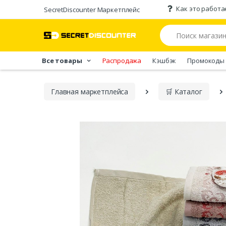
Как это работа
SecretDiscounter Маркетплейс
Все товары
Распродажа
Кэшбэк
Промокоды
Главная марĸетплейса
🛒 Каталог