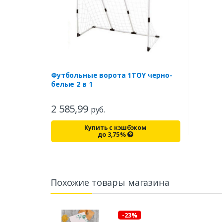
Футбольные ворота 1TOY черно-
белые 2 в 1
2 585,99
руб.
Купить с кэшбэком
до
3,75
%
Похожие товары магазина
-23%