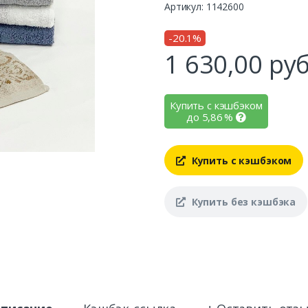
Артикул: 1142600
-20.1%
1 630,00
руб
Купить с кэшбэком
до
5,86
%
Купить с кэшбэком
Купить без кэшбэка