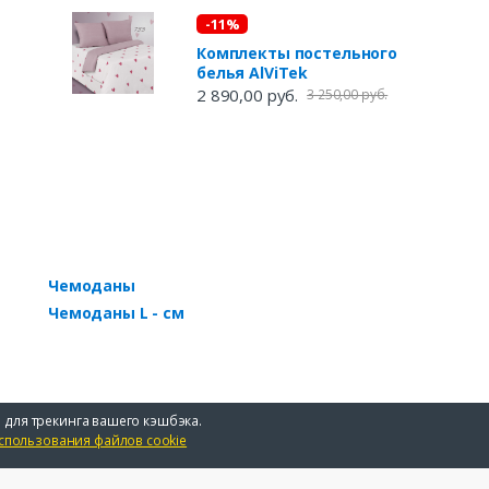
-11%
Комплекты постельного
белья AlViTek
2 890,00 руб.
3 250,00 руб.
Чемоданы
Чемоданы L - см
 для трекинга вашего кэшбэка.
спользования файлов cookie