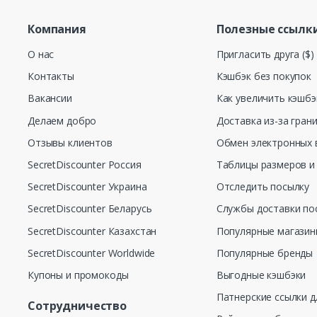
Компания
Полезные ссылк
О нас
Пригласить друга ($)
Контакты
Кэшбэк без покупок
Вакансии
Как увеличить кэшбэ
Делаем добро
Доставка из-за гран
Отзывы клиентов
Обмен электронных 
SecretDiscounter Россия
Таблицы размеров и
SecretDiscounter Украина
Отследить посылку
SecretDiscounter Беларусь
Службы доставки по
SecretDiscounter Казахстан
Популярные магази
SecretDiscounter Worldwide
Популярные бренды
Купоны и промокоды
Выгодные кэшбэки
Патнерские ссылки д
Сотрудничество