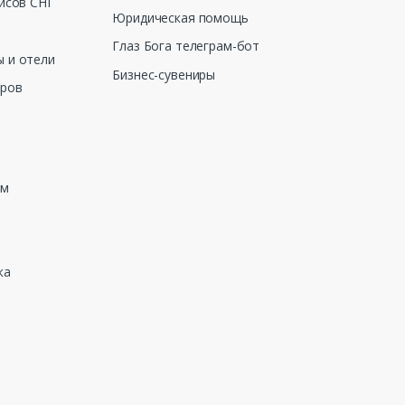
исов СНГ
Юридическая помощь
Глаз Бога телеграм-бот
 и отели
Бизнес-сувениры
еров
зм
ка