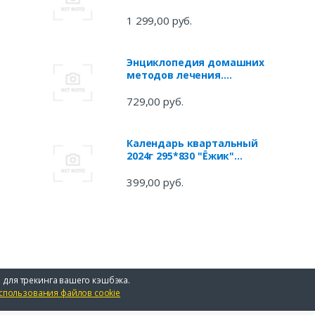
пиломатериалов, фанеры,
строганого шпона и
1 299,00 руб.
древесно-стружечных плит
Энциклопедия домашних
методов лечения.
Домашний лечебник
729,00 руб.
Календарь квартальный
2024г 295*830 "Ёжик"
настенный, трёхблочный,
спираль
399,00 руб.
 для трекинга вашего кэшбэка.
спользования файлов cookie