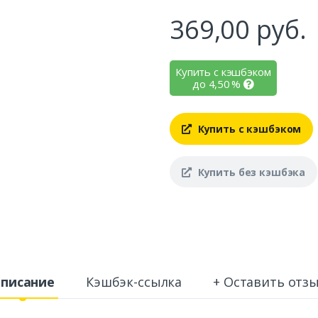
369,00
руб.
Купить с кэшбэком
до
4,50
%
Купить с кэшбэком
Купить без кэшбэка
писание
Кэшбэк-ссылка
+ Оставить отз