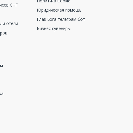
Политика Cookie
исов СНГ
Юридическая помощь
Глаз Бога телеграм-бот
 и отели
Бизнес-сувениры
еров
зм
ка