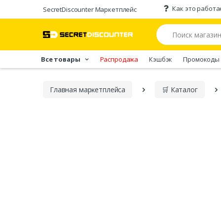
Как это работа
SecretDiscounter Маркетплейс
Все товары
Распродажа
Кэшбэк
Промокоды
Главная марĸетплейса
🛒 Каталог