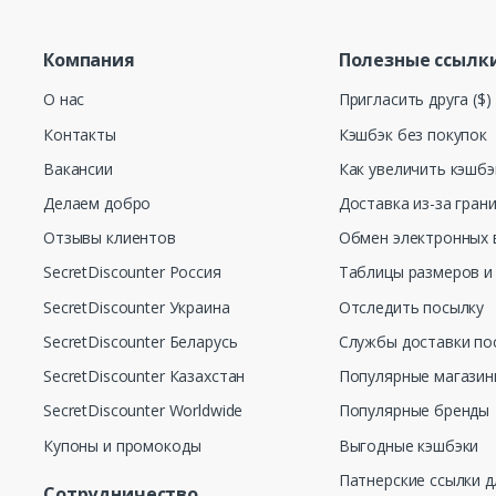
Компания
Полезные ссылк
О нас
Пригласить друга ($)
Контакты
Кэшбэк без покупок
Вакансии
Как увеличить кэшбэ
Делаем добро
Доставка из-за гран
Отзывы клиентов
Обмен электронных 
SecretDiscounter Россия
Таблицы размеров и
SecretDiscounter Украина
Отследить посылку
SecretDiscounter Беларусь
Службы доставки по
SecretDiscounter Казахстан
Популярные магази
SecretDiscounter Worldwide
Популярные бренды
Купоны и промокоды
Выгодные кэшбэки
Патнерские ссылки д
Сотрудничество