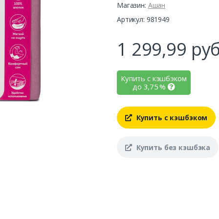
Магазин:
Ашан
Артикул: 981949
1 299,99
руб
Купить с кэшбэком
до
3,75
%
Купить с кэшбэком
Купить без кэшбэка