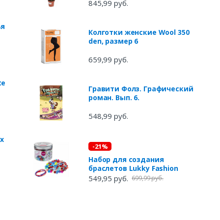
845,99 руб.
ья
Колготки женские Wool 350
den, размер 6
659,99 руб.
te
Гравити Фолз. Графический
роман. Вып. 6.
548,99 руб.
ex
-21%
м
Набор для создания
браслетов Lukky Fashion
549,95 руб.
699,99 руб.