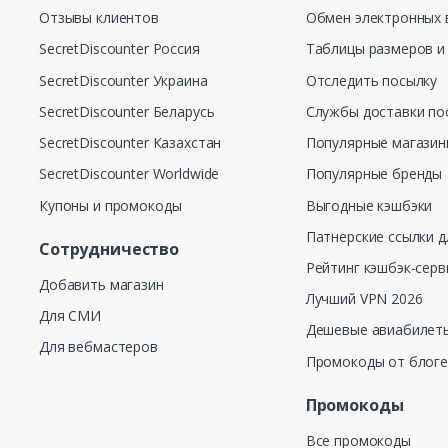
Отзывы клиентов
Обмен электронных 
SecretDiscounter Россия
Таблицы размеров и
SecretDiscounter Украина
Отследить посылку
SecretDiscounter Беларусь
Службы доставки по
SecretDiscounter Казахстан
Популярные магази
SecretDiscounter Worldwide
Популярные бренды
Купоны и промокоды
Выгодные кэшбэки
Патнерские ссылки д
Сотрудничество
Рейтинг кэшбэк-серв
Добавить магазин
Лучший VPN 2026
Для СМИ
Дешевые авиабилеты
Для вебмастеров
Промокоды от блог
Промокоды
Все промокоды