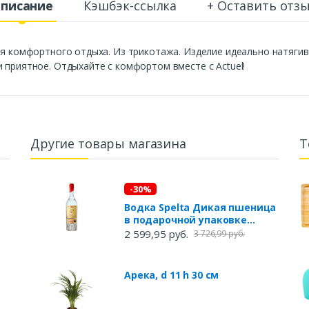
писание
Кэшбэк-ссылка
+ Оставить отз
ля комфортного отдыха. Из трикотажа. Изделие идеально натягив
 приятное. Отдыхайте с комфортом вместе с Actuel!
Другие товары магазина
Т
-30%
Водка Spelta Дикая пшеница
в подарочной упаковке
Россия, 0,7 л
2 599,95 руб.
3 726,99 руб.
Арека, d 11 h 30 см