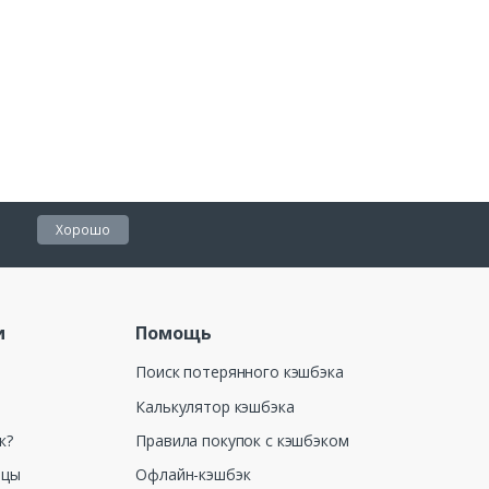
Хорошо
и
Помощь
Поиск потерянного кэшбэка
Калькулятор кэшбэка
к?
Правила покупок с кэшбэком
ицы
Офлайн-кэшбэк