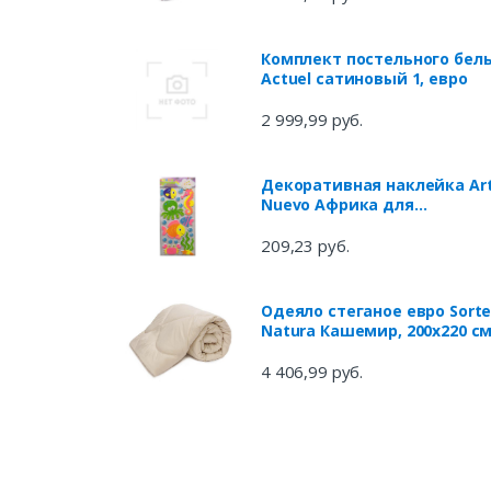
Комплект постельного бел
Actuel сатиновый 1, евро
2 999,99 руб.
Декоративная наклейка Ar
Nuevo Африка для
украшения помещений,
30х67 см
209,23 руб.
Одеяло стеганое евро Sort
Natura Кашемир, 200x220 с
4 406,99 руб.