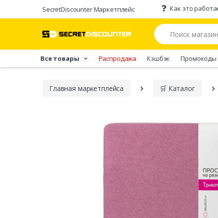
Как это работа
SecretDiscounter Маркетплейс
Все товары
Распродажа
Кэшбэк
Промокоды
Главная марĸетплейса
🛒 Каталог