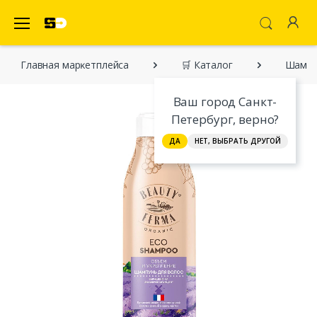
SecretDiscounter Маркетплейс
Главная марĸетплейса
🛒 Каталог
Шампун
Ваш город Санкт-
Петербург, верно?
ДА
НЕТ, ВЫБРАТЬ ДРУГОЙ