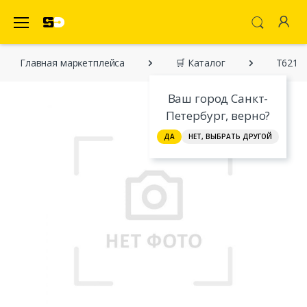
SecretDiscounter Маркетплейс
Главная марĸетплейса
🛒 Каталог
T62100
Ваш город Санкт-
Петербург, верно?
ДА
НЕТ, ВЫБРАТЬ ДРУГОЙ