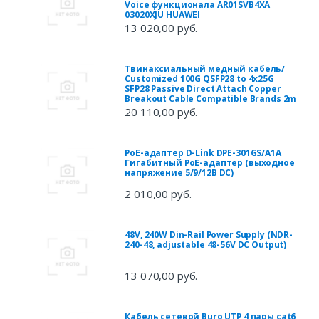
Voice функционала AR01SVB4XA
03020XJU HUAWEI
13 020,00 руб.
Твинаксиальный медный кабель/
Customized 100G QSFP28 to 4x25G
SFP28 Passive Direct Attach Copper
Breakout Cable Compatible Brands 2m
20 110,00 руб.
PoE-адаптер D-Link DPE-301GS/A1A
Гигабитный PoE-адаптер (выходное
напряжение 5/9/12В DC)
2 010,00 руб.
48V, 240W Din-Rail Power Supply (NDR-
240-48, adjustable 48-56V DC Output)
13 070,00 руб.
Кабель сетевой Buro UTP 4 пары cat6