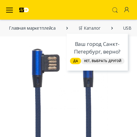
SecretDiscounter Маркетплейс
Главная марĸетплейса
🛒 Каталог
USB ка
Ваш город Санкт-
Петербург, верно?
ДА
НЕТ, ВЫБРАТЬ ДРУГОЙ