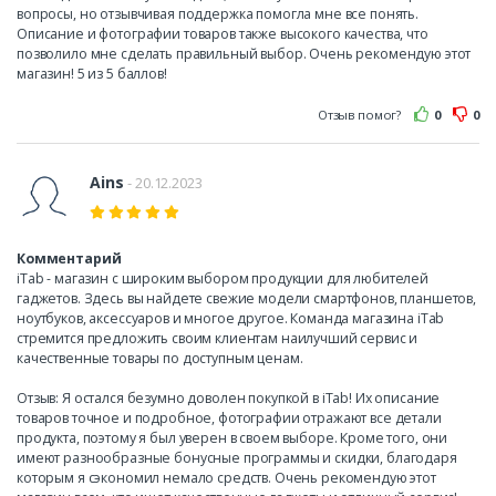
вопросы, но отзывчивая поддержка помогла мне все понять.
Описание и фотографии товаров также высокого качества, что
позволило мне сделать правильный выбор. Очень рекомендую этот
магазин! 5 из 5 баллов!
Отзыв помог?
0
0
Ains
- 20.12.2023
Комментарий
iTab - магазин с широким выбором продукции для любителей
гаджетов. Здесь вы найдете свежие модели смартфонов, планшетов,
ноутбуков, аксессуаров и многое другое. Команда магазина iTab
стремится предложить своим клиентам наилучший сервис и
качественные товары по доступным ценам.
Отзыв: Я остался безумно доволен покупкой в iTab! Их описание
товаров точное и подробное, фотографии отражают все детали
продукта, поэтому я был уверен в своем выборе. Кроме того, они
имеют разнообразные бонусные программы и скидки, благодаря
которым я сэкономил немало средств. Очень рекомендую этот