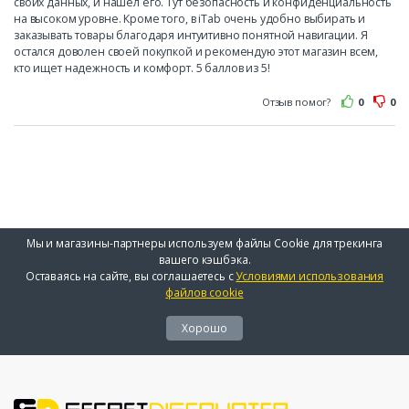
своих данных, и нашел его. Тут безопасность и конфиденциальность
на высоком уровне. Кроме того, в iTab очень удобно выбирать и
заказывать товары благодаря интуитивно понятной навигации. Я
остался доволен своей покупкой и рекомендую этот магазин всем,
кто ищет надежность и комфорт. 5 баллов из 5!
Отзыв помог?
0
0
Мы и магазины-партнеры используем файлы Cookie для трекинга
вашего кэшбэка.
Оставаясь на сайте, вы соглашаетесь с
Условиями использования
файлов cookie
Хорошо