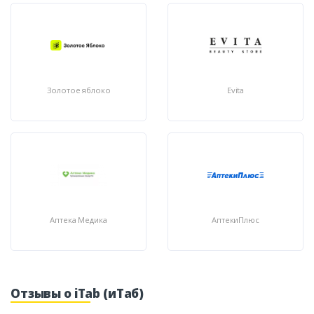
Золотое яблоко
Evita
Аптека Медика
АптекиПлюс
Отзывы о iTab (иТаб)