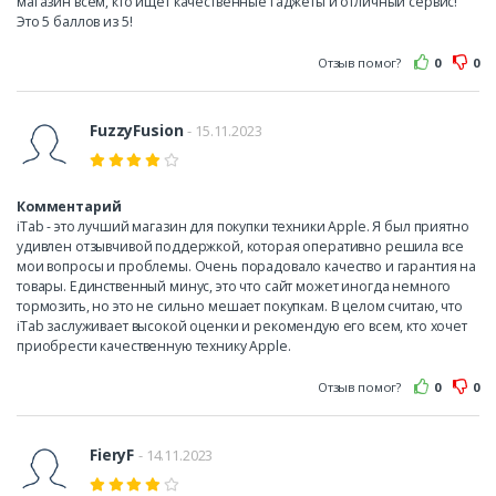
магазин всем, кто ищет качественные гаджеты и отличный сервис!
Это 5 баллов из 5!
Отзыв помог?
0
0
FuzzyFusion
- 15.11.2023
Комментарий
iTab - это лучший магазин для покупки техники Apple. Я был приятно
удивлен отзывчивой поддержкой, которая оперативно решила все
мои вопросы и проблемы. Очень порадовало качество и гарантия на
товары. Единственный минус, это что сайт может иногда немного
тормозить, но это не сильно мешает покупкам. В целом считаю, что
iTab заслуживает высокой оценки и рекомендую его всем, кто хочет
приобрести качественную технику Apple.
Отзыв помог?
0
0
FieryF
- 14.11.2023