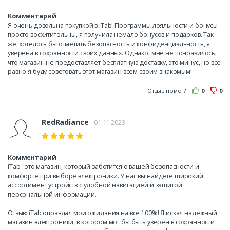
Комментарий
Я очень довольна покупкой в iTab! Программы лояльности и бонусы
просто восхитительны, я получила немало бонусов и подарков. Так
же, хотелось бы отметить безопасность и конфиденциальность, я
уверена в сохранности своих данных. Однако, мне не понравилось,
что магазин не предоставляет бесплатную доставку, это минус, но все
равно я буду советовать этот магазин всем своим знакомым!
Отзыв помог?
0
0
RedRadiance
- 01.11.2023
Комментарий
iTab - это магазин, который заботится о вашей безопасности и
комфорте при выборе электроники. У нас вы найдете широкий
ассортимент устройств с удобной навигацией и защитой
персональной информации.
Отзыв: iTab оправдал мои ожидания на все 100%! Я искал надежный
магазин электроники, в котором мог бы быть уверен в сохранности