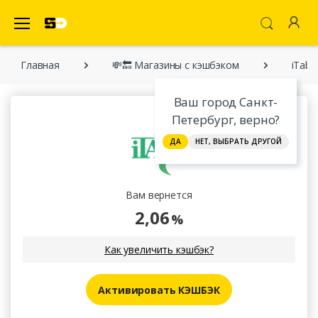
SecretDiscounter Кэшбэк-cервис
Главная
💸🔙 Магазины с кэшбэком
iTab
Ваш город Санкт-
Петербург, верно?
ДА
НЕТ, ВЫБРАТЬ ДРУГОЙ
Вам вернется
2,06
%
Как увеличить кэшбэк?
Активировать КЭШБЭК