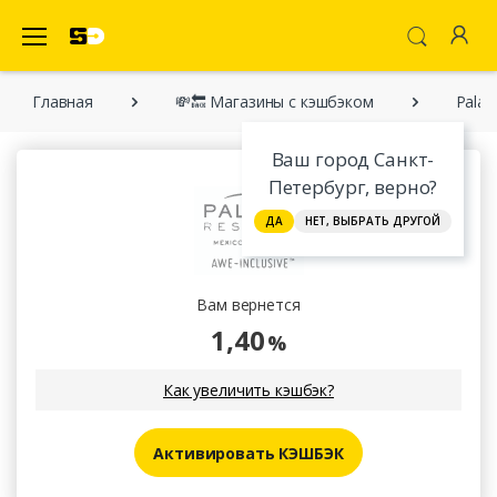
SecretDiscounter Кэшбэк-cервис
Главная
💸🔙 Магазины с кэшбэком
Palac
Ваш город Санкт-
Петербург, верно?
ДА
НЕТ, ВЫБРАТЬ ДРУГОЙ
Вам вернется
1,40
%
Как увеличить кэшбэк?
Активировать КЭШБЭК