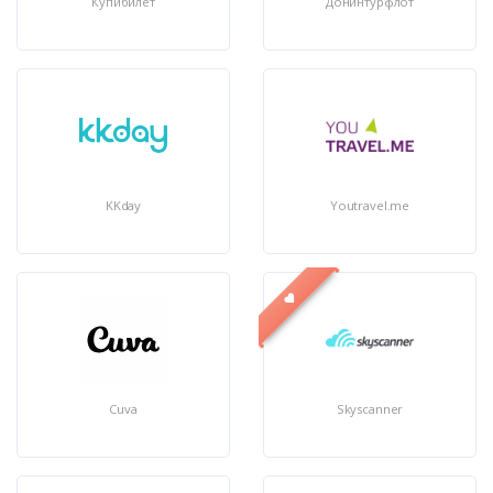
Купибилет
Донинтурфлот
KKday
Youtravel.me
Cuva
Skyscanner