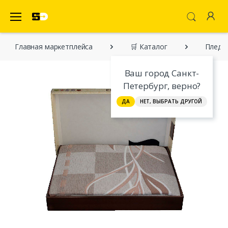
SecretDiscounter Маркетплейс
Главная марĸетплейса
🛒 Каталог
Пледы
Ваш город Санкт-
Петербург, верно?
ДА
НЕТ, ВЫБРАТЬ ДРУГОЙ