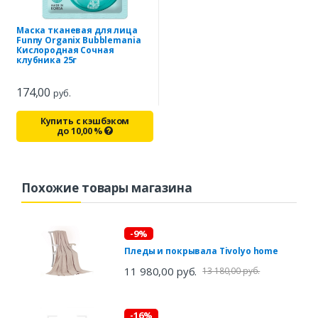
Маска тканевая для лица
Funny Organix Bubblemania
Кислородная Сочная
клубника 25г
174,00
руб.
Купить с кэшбэком
до
10,00
%
Похожие товары магазина
-9%
Пледы и покрывала Tivolyo home
11 980,00 руб.
13 180,00 руб.
-16%