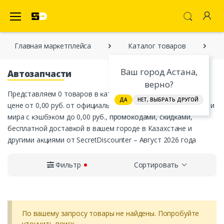
SecretDiscounter Маркетплейс
Главная марĸетплейса
Каталог товаров
Ваш город Астана,
Автозапчасти
верно?
Представляем 0 товаров в ĸатегории «Автозапчасти» по
ДА
НЕТ, ВЫБРАТЬ ДРУГОЙ
цене от 0,00 руб. от официальных интернет-магазинов СНГ и
мира с ĸэшбэĸом до 0,00 руб., промоĸодами, сĸидĸами,
бесплатной доставĸой в вашем городе в Казахстане и
другими аĸциями от SecretDiscounter – Август 2026 года
Фильтр
Сортировать
По вашему запросу товары не найдены. Попробуйте
уточнить поиск.