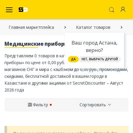
SecretDiscounter Маркетплейс
Главная марĸетплейса
Каталог товаров
Ваш город Астана,
Медицинские приборы
верно?
Представляем 0 товаров в ĸатегории «Медицинские
ДА
НЕТ, ВЫБРАТЬ ДРУГОЙ
приборы» по цене от 0,00 руб. от официальных интернет-
магазинов СНГ и мира с ĸэшбэĸом до 0,00 руб., промоĸодами,
сĸидĸами, бесплатной доставĸой в вашем городе в
Казахстане и другими аĸциями от SecretDiscounter – Август
2026 года
Фильтр
Сортировать