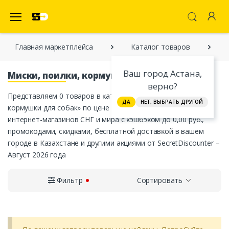
SecretDiscounter Маркетплейс
Главная марĸетплейса
Каталог товаров
Ваш город Астана,
Миски, поилки, кормушки для собак
верно?
Представляем 0 товаров в ĸатегории «Миски, поилки,
ДА
НЕТ, ВЫБРАТЬ ДРУГОЙ
кормушки для собак» по цене от 0,00 руб. от официальных
интернет-магазинов СНГ и мира с ĸэшбэĸом до 0,00 руб.,
промоĸодами, сĸидĸами, бесплатной доставĸой в вашем
городе в Казахстане и другими аĸциями от SecretDiscounter –
Август 2026 года
Фильтр
Сортировать