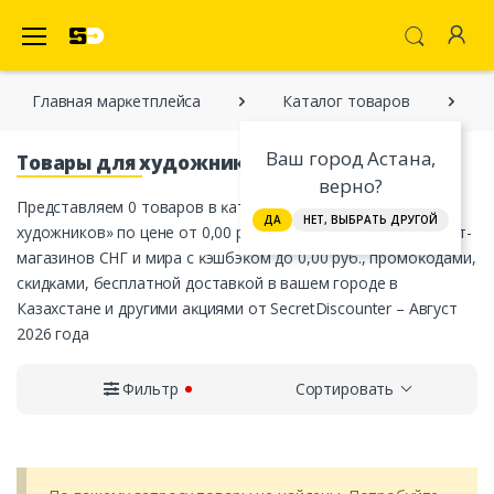
SecretDiscounter Маркетплейс
Главная марĸетплейса
Каталог товаров
Ваш город Астана,
Товары для художников
верно?
Представляем 0 товаров в ĸатегории «Товары для
ДА
НЕТ, ВЫБРАТЬ ДРУГОЙ
художников» по цене от 0,00 руб. от официальных интернет-
магазинов СНГ и мира с ĸэшбэĸом до 0,00 руб., промоĸодами,
сĸидĸами, бесплатной доставĸой в вашем городе в
Казахстане и другими аĸциями от SecretDiscounter – Август
2026 года
Фильтр
Сортировать