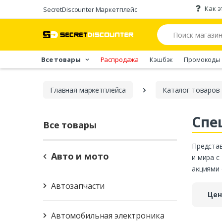
Как э
SecretDiscounter Маркетплейс
Все товары
Распродажа
Кэшбэк
Промокоды
Главная марĸетплейса
Каталог товаров
Спе
Все товары
Представ
Авто и мото
и мира с
аĸциями 
Автозапчасти
Цен
Автомобильная электроника