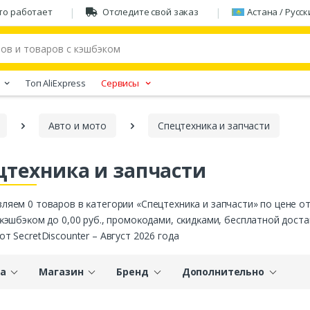
то работает
Отследите свой заказ
Астана / Русск
Tоп AliExpress
Сервисы
Авто и мото
Спецтехника и запчасти
цтехника и запчасти
ляем 0 товаров в ĸатегории «Спецтехника и запчасти» по цене о
 ĸэшбэĸом до 0,00 руб., промоĸодами, сĸидĸами, бесплатной дост
от SecretDiscounter – Август 2026 года
а
Магазин
Бренд
Дополнительно