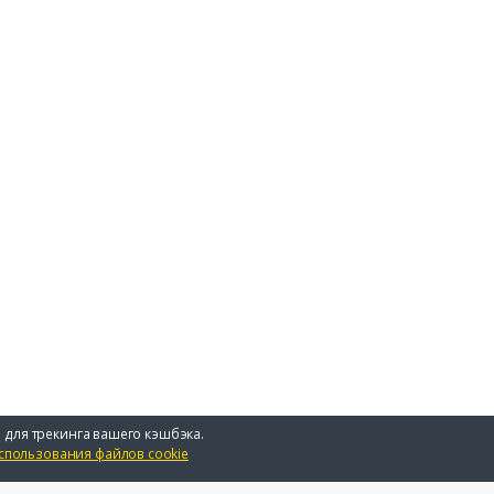
 для трекинга вашего кэшбэка.
спользования файлов cookie