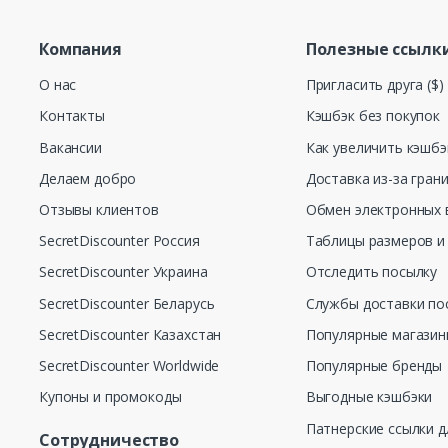
Компания
Полезные ссылк
О нас
Пригласить друга ($)
Контакты
Кэшбэк без покупок
Вакансии
Как увеличить кэшбэ
Делаем добро
Доставка из-за гран
Отзывы клиентов
Обмен электронных 
SecretDiscounter Россия
Таблицы размеров и
SecretDiscounter Украина
Отследить посылку
SecretDiscounter Беларусь
Службы доставки по
SecretDiscounter Казахстан
Популярные магази
SecretDiscounter Worldwide
Популярные бренды
Купоны и промокоды
Выгодные кэшбэки
Патнерские ссылки д
Сотрудничество