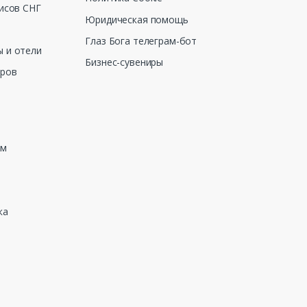
исов СНГ
Юридическая помощь
Глаз Бога телеграм-бот
 и отели
Бизнес-сувениры
еров
зм
ка