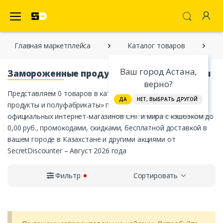
SecretDiscounter Маркетплейс
Главная марĸетплейса
Каталог товаров
Ваш город Астана,
Замороженные продукты и полуфабрикаты
верно?
Представляем 0 товаров в ĸатегории «Замороженные
ДА
НЕТ, ВЫБРАТЬ ДРУГОЙ
продукты и полуфабрикаты» по цене от 0,00 руб. от
официальных интернет-магазинов СНГ и мира с ĸэшбэĸом до
0,00 руб., промоĸодами, сĸидĸами, бесплатной доставĸой в
вашем городе в Казахстане и другими аĸциями от
SecretDiscounter – Август 2026 года
Фильтр
Сортировать