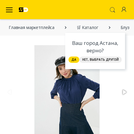
SecretDiscounter Маркетплейс
Главная марĸетплейса
🛒 Каталог
Блуза A
Ваш город Астана,
верно?
ДА
НЕТ, ВЫБРАТЬ ДРУГОЙ