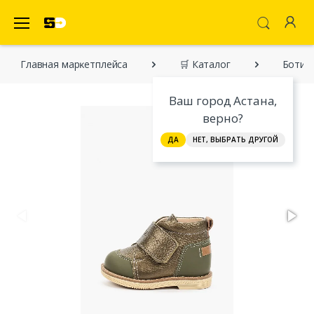
SecretDiscounter Маркетплейс
Главная марĸетплейса
🛒 Каталог
Ботинк
Ваш город Астана,
верно?
ДА
НЕТ, ВЫБРАТЬ ДРУГОЙ