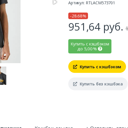
Артикул: RTLACM573701
-28.68%
951,64
руб.
Купить с кэшбэком
до
5,00
%
Купить с кэшбэком
Купить без кэшбэка