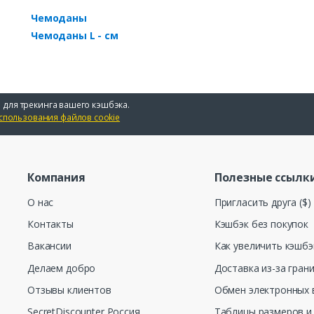
Чемоданы
Чемоданы L - см
 для трекинга вашего кэшбэка.
спользования файлов cookie
Компания
Полезные ссылк
О нас
Пригласить друга ($)
Контакты
Кэшбэк без покупок
Вакансии
Как увеличить кэшбэ
Делаем добро
Доставка из-за гран
Отзывы клиентов
Обмен электронных 
SecretDiscounter Россия
Таблицы размеров и