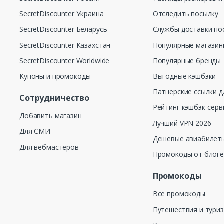
SecretDiscounter Украина
Отследить посылку
SecretDiscounter Беларусь
Службы доставки по
SecretDiscounter Казахстан
Популярные магази
SecretDiscounter Worldwide
Популярные бренды
Купоны и промокоды
Выгодные кэшбэки
Патнерские ссылки д
Сотрудничество
Рейтинг кэшбэк-серв
Добавить магазин
Лучший VPN 2026
Для СМИ
Дешевые авиабилеты
Для вебмастеров
Промокоды от блог
Промокоды
Все промокоды
Путешествия и тури