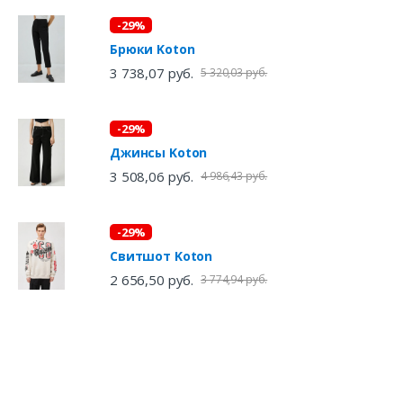
-29%
Брюки Koton
3 738,07 руб.
5 320,03 руб.
-29%
Джинсы Koton
3 508,06 руб.
4 986,43 руб.
-29%
Свитшот Koton
2 656,50 руб.
3 774,94 руб.