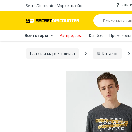
Как э
SecretDiscounter Маркетплейс
Все товары
Распродажа
Кэшбэк
Промокоды
Главная марĸетплейса
🛒 Каталог