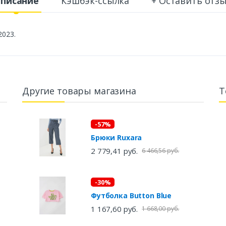
писание
Кэшбэк-ссылка
+ Оставить отз
2023.
Другие товары магазина
Т
-57%
Брюки Ruxara
2 779,41 руб.
6 466,56 руб.
-30%
Футболка Button Blue
1 167,60 руб.
1 668,00 руб.