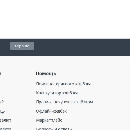
Хорошо
и
Помощь
Поиск потерянного кэшбэка
Калькулятор кэшбэка
к?
Правила покупок с кэшбэком
ицы
Офлайн-кэшбэк
валют
Маркетплейс
 весов
Вопросы и ответы