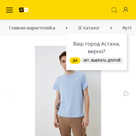
SecretDiscounter Маркетплейс
Главная марĸетплейса
🛒 Каталог
Футбол
Ваш город Астана,
верно?
ДА
НЕТ, ВЫБРАТЬ ДРУГОЙ